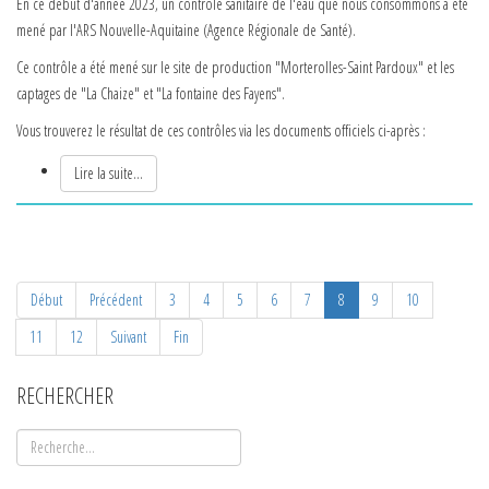
En ce début d'année 2023, un contrôle sanitaire de l'eau que nous consommons a été
mené par l'ARS Nouvelle-Aquitaine (Agence Régionale de Santé).
Ce contrôle a été mené sur le site de production "Morterolles-Saint Pardoux" et les
captages de "La Chaize" et "La fontaine des Fayens".
Vous trouverez le résultat de ces contrôles via les documents officiels ci-après :
Lire la suite...
Début
Précédent
3
4
5
6
7
8
9
10
11
12
Suivant
Fin
RECHERCHER