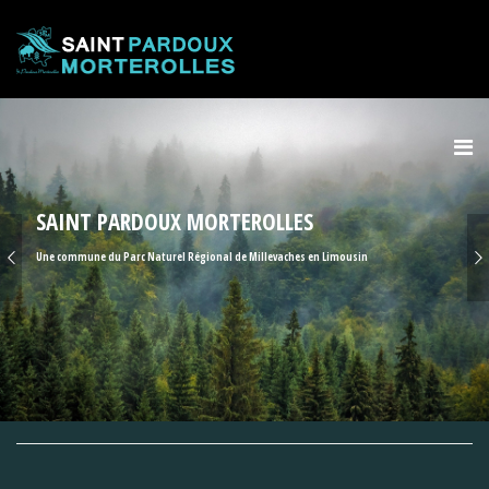
SAINT PARDOUX MORTEROLLES
U
n
e
c
o
m
m
u
n
e
d
u
P
a
r
c
N
a
t
u
r
e
l
R
é
g
i
o
n
a
l
d
e
M
i
l
l
e
v
a
c
h
e
s
e
n
L
i
m
o
u
s
i
n